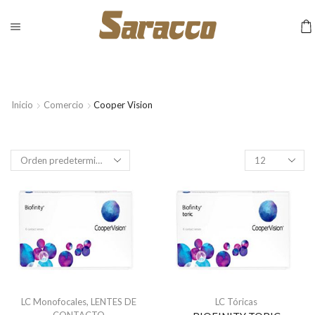
Inicio
Comercio
Cooper Vision
Productos
por
pagina
LC Monofocales
,
LENTES DE
LC Tóricas