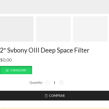
2″ Svbony OIII Deep Space Filter
$
0,00
CONSULTAR
2"
Svbony
OIII
Deep
COMPRAR
Space
Filter
cantidad