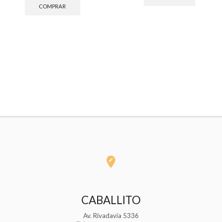
original
actual
COMPRAR
era:
es:
$72.749,00.
$49.500,00.
CABALLITO
Av. Rivadavia 5336