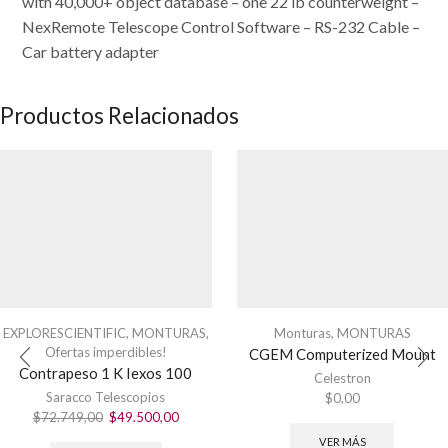
with 40,000+ object database – one 22 lb counterweight –
NexRemote Telescope Control Software – RS-232 Cable –
Car battery adapter
Productos Relacionados
EXPLORESCIENTIFIC
,
MONTURAS
,
Monturas
,
MONTURAS
Ofertas imperdibles!
CGEM Computerized Mount
Contrapeso 1 K Iexos 100
Celestron
Saracco Telescopios
$
0,00
El
El
$
72.749,00
$
49.500,00
precio
precio
VER MÁS