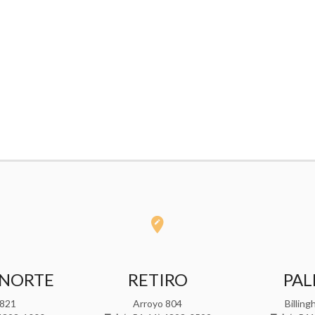
 NORTE
RETIRO
PA
 821
Arroyo 804
Billin