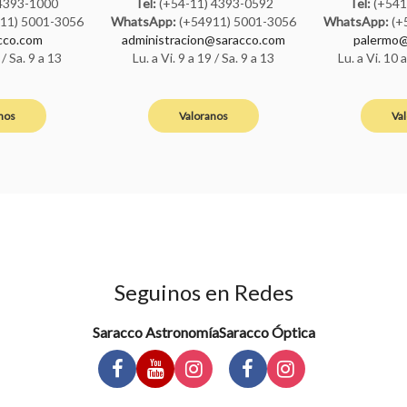
4393-1000
Tel:
(+54-11) 4393-0592
Tel:
(+541
11) 5001-3056
WhatsApp:
(+54911) 5001-3056
WhatsApp:
(+
cco.com
administracion@saracco.com
palermo@
 / Sa. 9 a 13
Lu. a Vi. 9 a 19 / Sa. 9 a 13
Lu. a Vi. 10 
nos
Valoranos
Va
Seguinos en Redes
Saracco Astronomía
Saracco Óptica