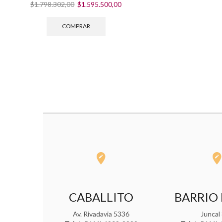
El
El
$
1.798.302,00
$
1.595.500,00
precio
precio
original
actual
COMPRAR
era:
es:
$1.798.302,00.
$1.595.500,00.
CABALLITO
BARRIO
Av. Rivadavia 5336
Juncal