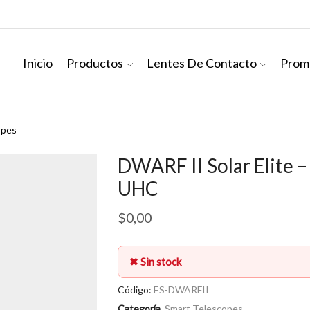
Inicio
Productos
Lentes De Contacto
Prom
opes
DWARF II Solar Elite – 
UHC
$
0,00
✖ Sin stock
Código:
ES-DWARFII
Categoría
Smart Telescopes