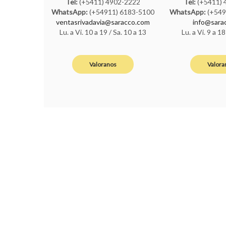
Tel:
(+5411) 4902-2222
Tel:
(+5411) 
WhatsApp:
(+54911) 6183-5100
WhatsApp:
(+549
ventasrivadavia@saracco.com
info@sara
Lu. a Vi. 10 a 19 / Sa. 10 a 13
Lu. a Vi. 9 a 18
Valoranos
Valora