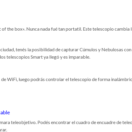
f the box». Nunca nada fué tan portatil. Este telescopio cambia las
la ciudad, tenés la posibilidad de capturar Cúmulos y Nebulosas co
 los telescopios Smart ya llegó y es imparable.
 de WiFi, luego podrás controlar el telescopio de forma inalámbr
rable
ara teleobjetivo. Podés encontrar el cuadro de encuadre de teleob
rar.