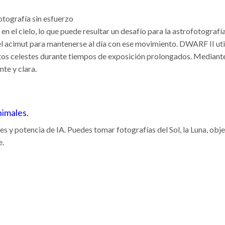
otografía sin esfuerzo
 en el cielo, lo que puede resultar un desafío para la astrofotogra
 el acimut para mantenerse al día con ese movimiento. DWARF II util
tos celestes durante tiempos de exposición prolongados. Mediante 
te y clara.
nimales.
s y potencia de IA. Puedes tomar fotografías del Sol, la Luna, obje
e.