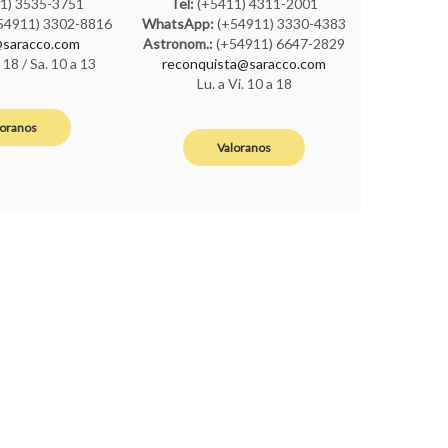
1) 3535-3751
Tel:
(+5411) 4311-2001
54911) 3302-8816
WhatsApp:
(+54911) 3330-4383
saracco.com
Astronom.:
(+54911) 6647-2829
a 18 / Sa. 10 a 13
reconquista@saracco.com
Lu. a Vi. 10 a 18
loranos
Valoranos