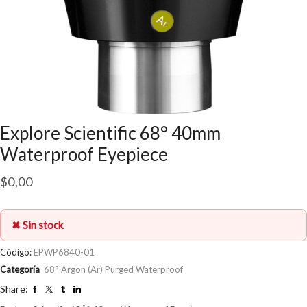
Explore Scientific 68° 40mm
Waterproof Eyepiece
$
0,00
✖ Sin stock
Código:
EPWP6840-01
Categoría
68° Argon (Ar) Purged Waterproof
Share: