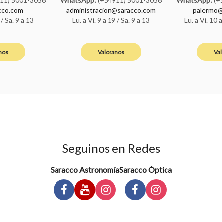
11) 5001-3056
WhatsApp:
(+54911) 5001-3056
WhatsApp:
(+
cco.com
administracion@saracco.com
palermo@
 / Sa. 9 a 13
Lu. a Vi. 9 a 19 / Sa. 9 a 13
Lu. a Vi. 10 
nos
Valoranos
Va
Seguinos en Redes
Saracco Astronomía
Saracco Óptica