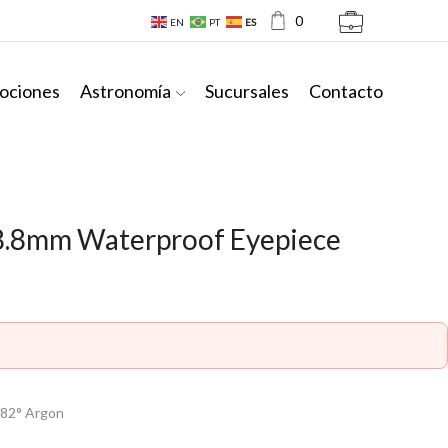
0
EN
PT
ES
ociones
Astronomía
Sucursales
Contacto
° 8.8mm Waterproof Eyepiece
c 82° Argon