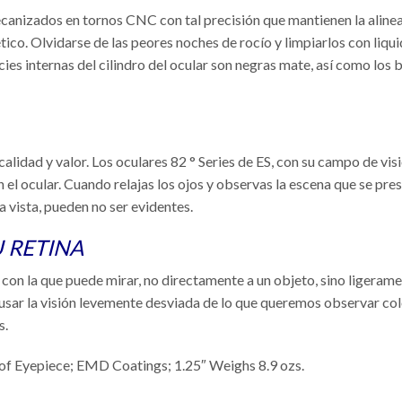
nizados en tornos CNC con tal precisión que mantienen la alineaci
ico. Olvidarse de las peores noches de rocío y limpiarlos con liqu
cies internas del cilindro del ocular son negras mate, así como los b
alidad y valor. Los oculares 82 ° Series de ES, con su campo de vi
el ocular. Cuando relajas los ojos y observas la escena que se pre
a vista, pueden no ser evidentes.
 RETINA
 con la que puede mirar, no directamente a un objeto, sino ligerame
sar la visión levemente desviada de lo que queremos observar coloc
s.
f Eyepiece; EMD Coatings; 1.25″ Weighs 8.9 ozs.