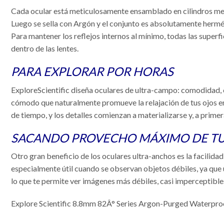
Cada ocular está meticulosamente ensamblado en cilindros meca
Luego se sella con Argón y el conjunto es absolutamente hermét
Para mantener los reflejos internos al mínimo, todas las superfi
dentro de las lentes.
PARA EXPLORAR POR HORAS
ExploreScientific diseña oculares de ultra-campo: comodidad, c
cómodo que naturalmente promueve la relajación de tus ojos en 
de tiempo, y los detalles comienzan a materializarse y, a primer
SACANDO PROVECHO MÁXIMO DE TU
Otro gran beneficio de los oculares ultra-anchos es la facilidad
especialmente útil cuando se observan objetos débiles, ya que u
lo que te permite ver imágenes más débiles, casi imperceptible
Explore Scientific 8.8mm 82Â° Series Argon-Purged Waterproo