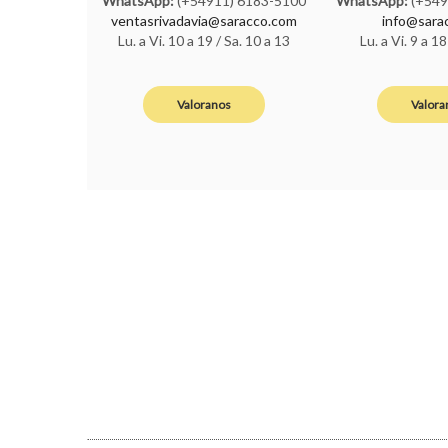
WhatsApp:
(+54911) 6183-5100
WhatsApp:
(+549
ventasrivadavia@saracco.com
info@sara
Lu. a Vi. 10 a 19 / Sa. 10 a 13
Lu. a Vi. 9 a 18
Valoranos
Valora