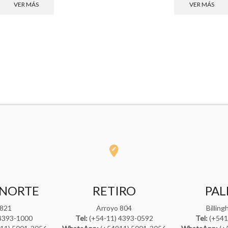
VER MÁS
VER MÁS
 NORTE
RETIRO
PA
 821
Arroyo 804
Billin
4393-1000
Tel:
(+54-11) 4393-0592
Tel:
(+541