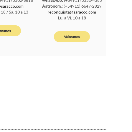
54911) 3302-8816
WhatsApp:
(+54911) 3330-4383
saracco.com
Astronom.:
(+54911) 6647-2829
a 18 / Sa. 10 a 13
reconquista@saracco.com
Lu. a Vi. 10 a 18
loranos
Valoranos