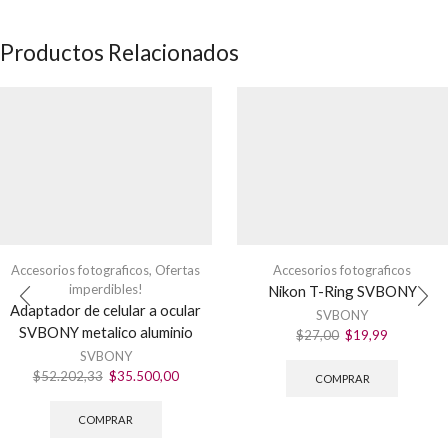
Productos Relacionados
Accesorios fotograficos
,
Ofertas
Accesorios fotograficos
imperdibles!
Nikon T-Ring SVBONY
Adaptador de celular a ocular
SVBONY
SVBONY metalico aluminio
El
El
$
27,00
$
19,99
precio
precio
SVBONY
original
actual
El
El
$
52.202,33
$
35.500,00
COMPRAR
era:
es:
precio
precio
$27,00.
$19,99.
original
actual
COMPRAR
era:
es: