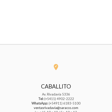
$52.202,33.
$35.500,00.
CABALLITO
Av. Rivadavia 5336
Tel:
(+5411) 4902-2222
WhatsApp:
(+54911) 6183-5100
ventasrivadavia@saracco.com