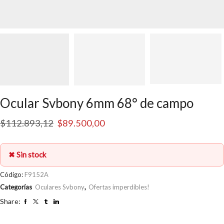
Ocular Svbony 6mm 68° de campo
El
El
$
112.893,12
$
89.500,00
precio
precio
original
actual
✖ Sin stock
era:
es:
Código:
F9152A
$112.893,12.
$89.500,00.
Categorías
Oculares Svbony
,
Ofertas imperdibles!
Share: