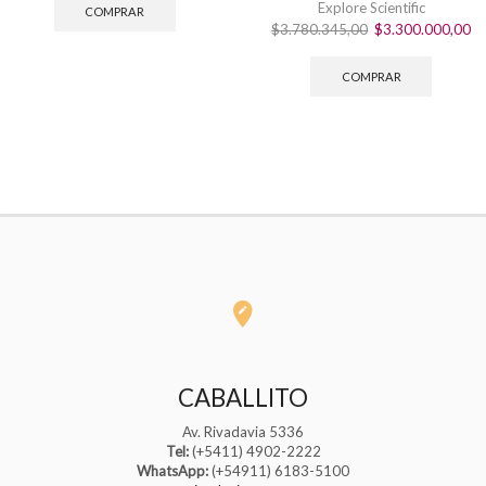
original
actual
Explore Scientific
COMPRAR
era:
es:
El
El
$
3.780.345,00
$
3.300.000,00
$418.367,85.
$348.888,35.
precio
pr
original
ac
COMPRAR
era:
es
$3.780.345,00.
$3
CABALLITO
Av. Rivadavia 5336
Tel:
(+5411) 4902-2222
WhatsApp:
(+54911) 6183-5100