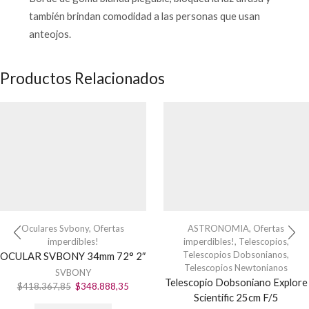
también brindan comodidad a las personas que usan
anteojos.
Productos Relacionados
Oculares Svbony
,
Ofertas
ASTRONOMIA
,
Ofertas
imperdibles!
imperdibles!
,
Telescopios
,
Telescopios Dobsonianos
,
OCULAR SVBONY 34mm 72° 2″
Telescopios Newtonianos
SVBONY
Telescopio Dobsoniano Explore
El
El
$
418.367,85
$
348.888,35
Scientific 25cm F/5
precio
precio