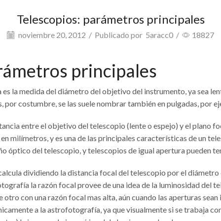
Telescopios: parámetros principales
noviembre 20, 2012
/
Publicado por
5aracc0
/
18827
rámetros principales
a es la medida del diámetro del objetivo del instrumento, ya sea le
s, por costumbre, se las suele nombrar también en pulgadas, por ej
stancia entre el objetivo del telescopio (lente o espejo) y el plano fo
n milímetros, y es una de las principales características de un tele
ño óptico del telescopio, y telescopios de igual apertura pueden ten
calcula dividiendo la distancia focal del telescopio por el diámetro
otografía la razón focal provee de una idea de la luminosidad del t
e otro con una razón focal mas alta, aún cuando las aperturas sean
 únicamente a la astrofotografía, ya que visualmente si se trabaja c