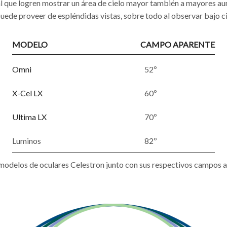
 que logren mostrar un área de cielo mayor también a mayores aum
uede proveer de espléndidas vistas, sobre todo al observar bajo ci
MODELO
CAMPO APARENTE
Omni
52º
X-Cel LX
60º
Ultima LX
70º
Luminos
82º
s modelos de oculares Celestron junto con sus respectivos campos