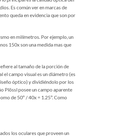
edios. Es común ver en marcas de
ento queda en evidencia que son por
smo en milímetros. Por ejemplo, un
unos 150x son una medida mas que
 refiere al tamaño de la porción de
al el campo visual es un diámetro (es
iseño óptico) y dividiéndolo por los
seño Plössl posee un campo aparente
 como de 50º / 40x = 1.25º. Como
iados los oculares que proveen un