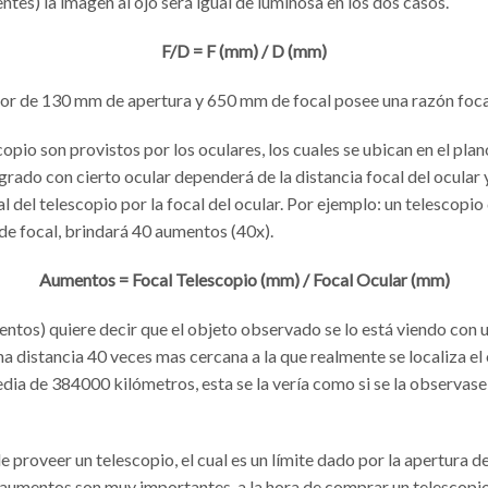
tes) la imagen al ojo será igual de luminosa en los dos casos.
F/D = F (mm) / D (mm)
or de 130 mm de apertura y 650 mm de focal posee una razón focal
opio son provistos por los oculares, los cuales se ubican en el plan
rado con cierto ocular dependerá de la distancia focal del ocular y 
al del telescopio por la focal del ocular. Por ejemplo: un telescop
de focal, brindará 40 aumentos (40x).
Aumentos = Focal Telescopio (mm) / Focal Ocular (mm)
entos) quiere decir que el objeto observado se lo está viendo con 
na distancia 40 veces mas cercana a la que realmente se localiza el 
media de 384000 kilómetros, esta se la vería como si se la observ
proveer un telescopio, el cual es un límite dado por la apertura d
aumentos son muy importantes, a la hora de comprar un telescopio l