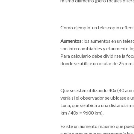
mismo diámetro (pero focales diferen
Como ejemplo, un telescopio reflect
Aumentos:
los aumentos en un telesc
son intercambiables y el aumento log
Para calcularlo debe dividirse la foc
donde se utilice un ocular de 25 mm 
Que se estén utilizando 40x (40 aum
vería si el observador se ubicase a u
Luna, que se ubica a una distancia 
km / 40x = 9600 km).
Existe un aumento máximo que puede 
suele parecer que en astronomía los 