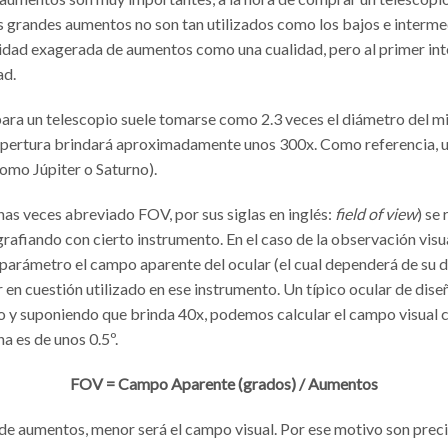
los grandes aumentos no son tan utilizados como los bajos e interm
idad exagerada de aumentos como una cualidad, pero al primer int
ad.
a un telescopio suele tomarse como 2.3 veces el diámetro del mi
apertura brindará aproximadamente unos 300x. Como referencia, 
omo Júpiter o Saturno).
as veces abreviado FOV, por sus siglas en inglés:
field of view
) se
rafiando con cierto instrumento. En el caso de la observación visu
 parámetro el campo aparente del ocular (el cual dependerá de su d
 en cuestión utilizado en ese instrumento. Un típico ocular de di
lo y suponiendo que brinda 40x, podemos calcular el campo visual
na es de unos 0.5º.
FOV = Campo Aparente (grados) / Aumentos
 de aumentos, menor será el campo visual. Por ese motivo son prec