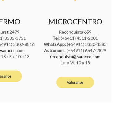
LERMO
MICROCENTRO
ghurst 2479
Reconquista 659
1) 3535-3751
Tel:
(+5411) 4311-2001
54911) 3302-8816
WhatsApp:
(+54911) 3330-4383
saracco.com
Astronom.:
(+54911) 6647-2829
a 18 / Sa. 10 a 13
reconquista@saracco.com
Lu. a Vi. 10 a 18
loranos
Valoranos