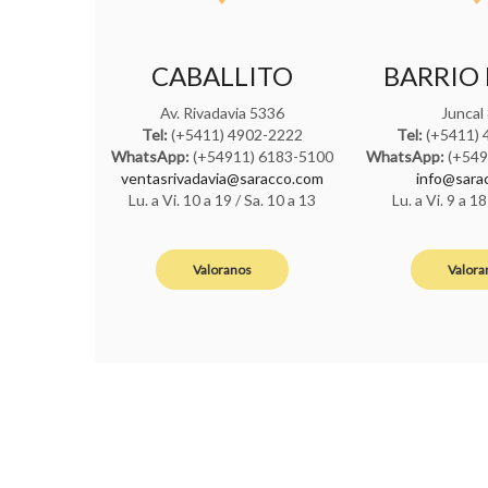
CABALLITO
BARRIO
Av. Rivadavia 5336
Juncal
Tel:
(+5411) 4902-2222
Tel:
(+5411) 
WhatsApp:
(+54911) 6183-5100
WhatsApp:
(+549
ventasrivadavia@saracco.com
info@sara
Lu. a Vi. 10 a 19 / Sa. 10 a 13
Lu. a Vi. 9 a 18
Valoranos
Valora