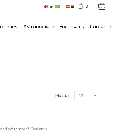
0
EN
PT
ES
ociones
Astronomía
Sucursales
Contacto
Productos
Mostrar
por
pagina
rged Waterproof
,
Oculares