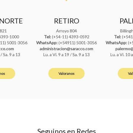
 NORTE
RETIRO
PA
 821
Arroyo 804
Billin
4393-1000
Tel:
(+54-11) 4393-0592
Tel:
(+541
11) 5001-3056
WhatsApp:
(+54911) 5001-3056
WhatsApp:
(+
cco.com
administracion@saracco.com
palermo@
 / Sa. 9 a 13
Lu. a Vi. 9 a 19 / Sa. 9 a 13
Lu. a Vi. 10 
nos
Valoranos
Va
Seguinos en Redes