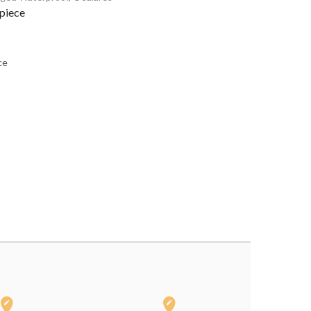
piece
ce