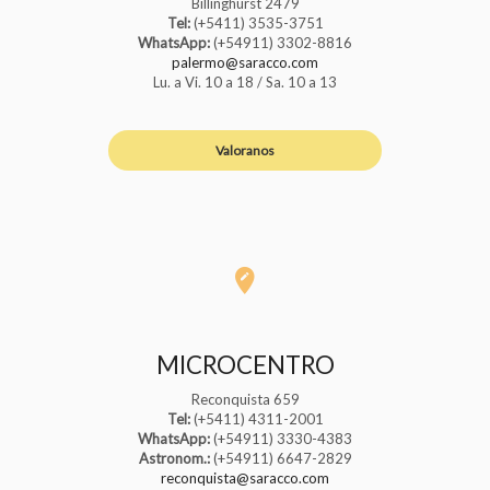
Billinghurst 2479
Tel:
(+5411) 3535-3751
WhatsApp:
(+54911) 3302-8816
palermo@saracco.com
Lu. a Vi. 10 a 18 / Sa. 10 a 13
Valoranos
MICROCENTRO
Reconquista 659
Tel:
(+5411) 4311-2001
WhatsApp:
(+54911) 3330-4383
Astronom.:
(+54911) 6647-2829
reconquista@saracco.com