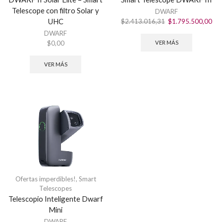
Telescope con filtro Solar y
DWARF
UHC
El
El
$
2.413.016,31
$
1.795.500,00
precio
pre
DWARF
original
act
$
0,00
VER MÁS
era:
es:
$2.413.016,31.
$1.
VER MÁS
Ofertas imperdibles!
,
Smart
Telescopes
Telescopio Inteligente Dwarf
Mini
DWARF