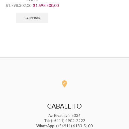
El
El
$
1.798.302,00
$
1.595.500,00
precio
precio
original
actual
COMPRAR
era:
es:
$1.798.302,00.
$1.595.500,00.
CABALLITO
Av. Rivadavia 5336
Tel:
(+5411) 4902-2222
WhatsApp:
(+54911) 6183-5100