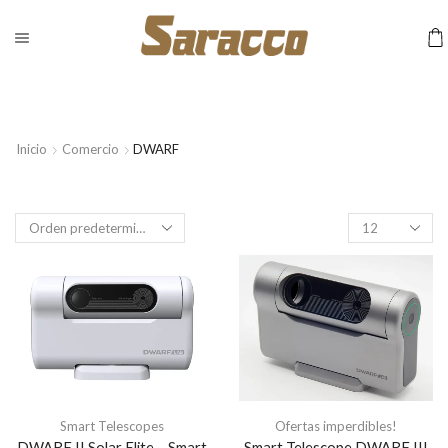
Inicio
Comercio
DWARF
Productos
por
pagina
Smart Telescopes
Ofertas imperdibles!
DWARF II Solar Elite – Smart
Smart Telescope DWARF III